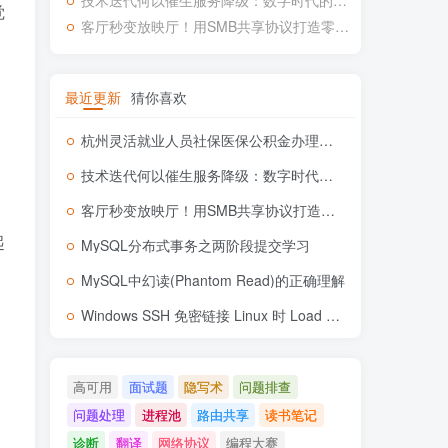
技术迭代何以催生服务降级：数字时代的用户体验悖论
觉
客厅秒变放映厅！用SMB共享协议打造零门槛家庭影院
最近更新
猜你喜欢
杭州灵活就业人员社保医保公积金办理流程记录
技术迭代何以催生服务降级：数字时代的用户体验悖论
客厅秒变放映厅！用SMB共享协议打造零门槛家庭影院
起
MySQL分布式事务之两阶段提交学习
MySQL中幻读(Phantom Read)的正确理解
Windows SSH 免密链接 Linux 时 Load key xxx invalid format 问题
高可用
面试题
隐写术
问题排查
问题处理
进程池
路由共享
读书笔记
诊断
翻译
网络协议
编程大赛