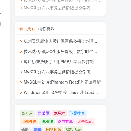
技术迭代何以催生服务降级：数字时代的用户体验悖论
过
MySQL分布式事务之两阶段提交学习
种
身
最近更新
猜你喜欢
杭州灵活就业人员社保医保公积金办理流程记录
技术迭代何以催生服务降级：数字时代的用户体验悖论
客厅秒变放映厅！用SMB共享协议打造零门槛家庭影院
MySQL分布式事务之两阶段提交学习
MySQL中幻读(Phantom Read)的正确理解
Windows SSH 免密链接 Linux 时 Load key xxx invalid format 问题
高可用
面试题
隐写术
问题排查
问题处理
进程池
路由共享
读书笔记
诊断
翻译
网络协议
编程大赛