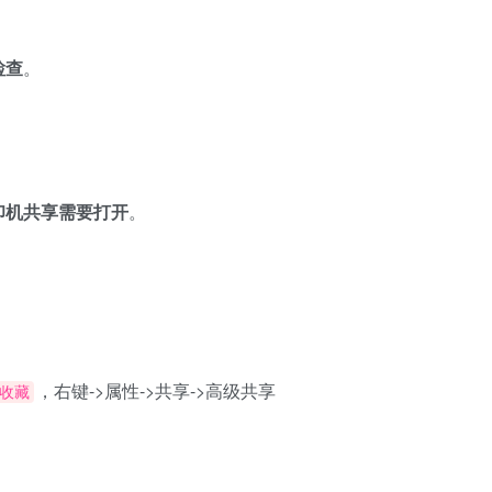
检查
。
印机共享需要打开
。
，右键->属性->共享->高级共享
视收藏