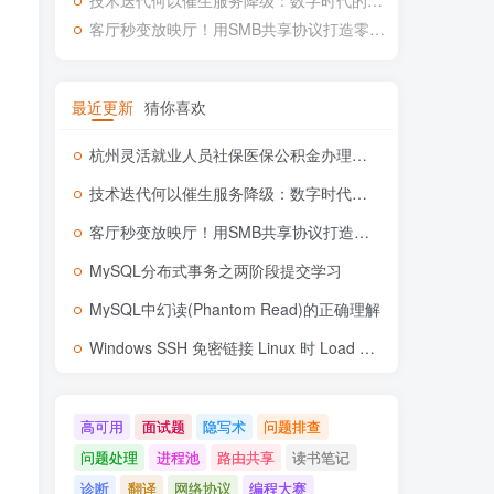
技术迭代何以催生服务降级：数字时代的用户体验悖论
客厅秒变放映厅！用SMB共享协议打造零门槛家庭影院
最近更新
猜你喜欢
杭州灵活就业人员社保医保公积金办理流程记录
技术迭代何以催生服务降级：数字时代的用户体验悖论
客厅秒变放映厅！用SMB共享协议打造零门槛家庭影院
MySQL分布式事务之两阶段提交学习
MySQL中幻读(Phantom Read)的正确理解
Windows SSH 免密链接 Linux 时 Load key xxx invalid format 问题
高可用
面试题
隐写术
问题排查
问题处理
进程池
路由共享
读书笔记
诊断
翻译
网络协议
编程大赛