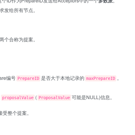
个ID作为PrepareID发送给Acceptors中的一个
多数派
。
有要求发给所有节点。
息,后两个合称为提案。
are编号
是否大于本地记录的
。
PrepareID
maxPrepareID
和
(
可能是NULL)信息。
proposalValue
ProposalValue
接受整个提案。