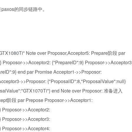
axos的同步链路中。
GTX1080Ti" Note over Proposor,Acceptor5: Prepare阶段 par
} Proposor->>Acceptor2: {"PrepareID":9} Proposor->>Acceptor3
areID":9} end par Promise Acceptor1->>Proposor:
cceptor3->>Proposor: {"ProposalID":8,"ProposalValue":null}
posalValue":"GTX1070Ti"} end Note over Proposor: 准备进入
cept阶段 par Prepose Proposor->>Acceptor1:
} Proposor->>Acceptor2:
} Proposor->>Acceptor3:
} Proposor->>Acceptor4: