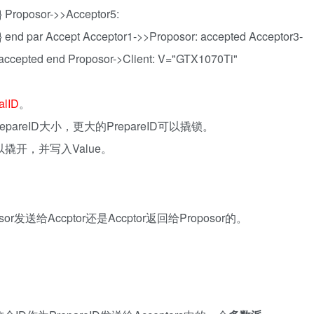
} Proposor->>Acceptor5:
} end par Accept Acceptor1->>Proposor: accepted Acceptor3-
 accepted end Proposor->Client: V="GTX1070Ti"
lID
。
pareID大小，更大的PrepareID可以撬锁。
以撬开，并写入Value。
送给Accptor还是Accptor返回给Proposor的。