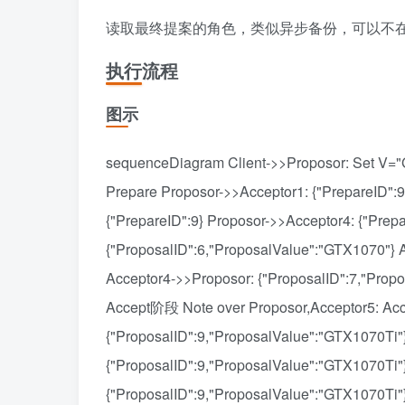
读取最终提案的角色，类似异步备份，可以不在p
执行流程
图示
sequenceDiagram Client->>Proposor: Set V="
Prepare Proposor->>Acceptor1: {"PrepareID":9
{"PrepareID":9} Proposor->>Acceptor4: {"Prep
{"ProposalID":6,"ProposalValue":"GTX1070"} A
Acceptor4->>Proposor: {"ProposalID":7,"Pro
Accept阶段 Note over Proposor,Acceptor5: Ac
{"ProposalID":9,"ProposalValue":"GTX1070Ti"
{"ProposalID":9,"ProposalValue":"GTX1070Ti"
{"ProposalID":9,"ProposalValue":"GTX1070Ti"