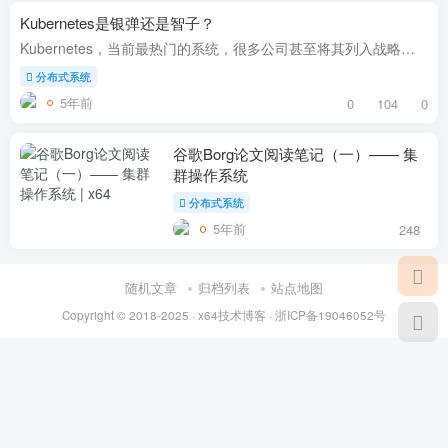
Kubernetes是银弹还是智子？
Kubernetes，当前最热门的系统，很多公司甚至将其列入战略计划，但也有不少人对其三缄其口。 本文仅代表个人简介，如有不同意见，请留言讨论。 前言 名词解答： 1. 银弹: 比喻为具有极端有效性...
分布式系统
5年前
0
104
0
谷歌Borg论文阅读笔记（一）—— 集
群操作系统
分布式系统
5年前
248
随机文章
归档列表
站点地图
Copyright ©
2018-2025
·
x64技术博客
·
浙ICP备19046052号