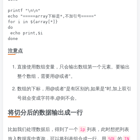
printf "\n\n"

echo "=====array下标是*,不加引号====="

for i in ${array[*]}

do

 echo print,$i

注意点
直接使用数组变量，只会输出数组第一个元素。要输出
整个数组，需要用@或者*。
数组的下标，用@或者*是有区别的,如果是*时,加上双引
号就会变成字符串,@则不会。
将切分后的数据输出成一行
比如我们处理数据后，得到了一个
列表，此时想把列表
ip
放入数据库中查询，可以将列表组合成一行。用
的
SQL
IN