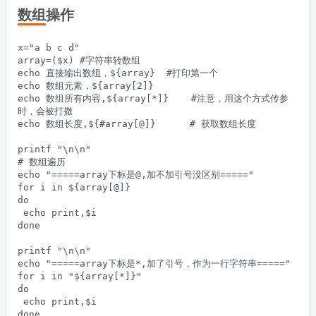
数组操作
x="a b c d"

array=($x) #字符串转数组

echo 直接输出数组，${array}  #打印第一个

echo 数组元素，${array[2]}

echo 数组所有内容,${array[*]}    #注意，用这个方式传参
时，会被打撒

echo 数组长度,${#array[@]}      # 获取数组长度

printf "\n\n"

# 数组遍历

echo "=====array下标是@,加不加引号没区别====="

for i in ${array[@]}

do

 echo print,$i

done

printf "\n\n"

echo "=====array下标是*,加了引号，作为一行字符串====="

for i in "${array[*]}"

do

 echo print,$i

done
