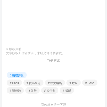
©
版权声明
文章版权归作者所有，未经允许请勿转载。
THE END
编程开发
# Shell
# 代码拾遗
# 中文编码
# 数组
# Bash
# 进程池
# 并行
# 多任务
# 截断
喜欢就支持一下吧