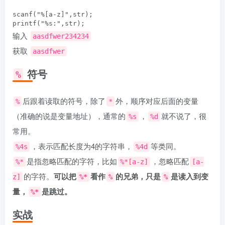
scanf("%[a-z]",str);

输入
aasdfwer234234
获取
aasdfwer
符号
%
后跟着读取的符号，除了
外，顺序对应后面的变量
%
*
（准确的说是变量地址），通常的
，
就不说了，很
%s
%d
常用。
，表示匹配长度为4的字符串，
等类同。
%4s
%4d
是指忽略匹配的字符，比如
，忽略匹配
%*
%*[a-z]
[a-
的字符。
可以把
看作
的兄弟，只是
是读入到变
z]
%*
%
%
量，
是跳过。
%*
实战