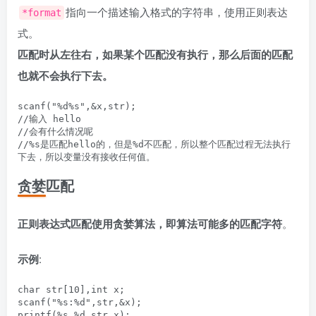
指向一个描述输入格式的字符串，使用正则表达
*format
式。
匹配时从左往右，如果某个匹配没有执行，那么后面的匹配
也就不会执行下去。
scanf("%d%s",&x,str);

//输入 hello

//会有什么情况呢

//%s是匹配hello的，但是%d不匹配，所以整个匹配过程无法执行
贪婪匹配
正则表达式匹配使用贪婪算法，即算法可能多的匹配字符
。
示例
:
char str[10],int x;

scanf("%s:%d",str,&x);
