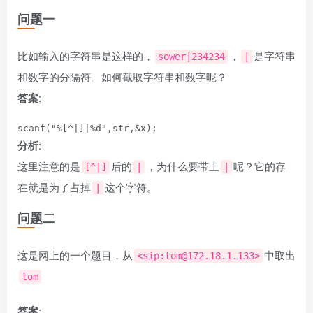
问题一
比如输入的字符串是这样的，
，
是字符串
sower|234234
|
和数字的分隔符。如何截取字符串和数字呢？
答案
:
分析
:
这里注意的是
后的
，为什么要带上
呢？它的存
[^|]
|
|
在就是为了占掉
这个字符。
|
问题二
这是网上的一个题目，从
中取出
<sip:tom@172.18.1.133>
tom
答案
: