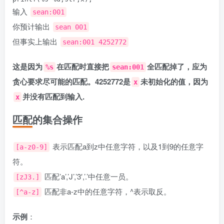
输入
sean:001
你预计输出
sean 001
但事实上输出
sean:001 4252772
这是因为
在匹配时直接把
全匹配掉了，应为
%s
sean:001
贪心要求尽可能的匹配。4252772是
未初始化的值，因为
x
并没有匹配到输入.
x
匹配的集合操作
表示匹配a到z中任意字符，以及1到9的任意字
[a-z0-9]
符。
匹配’a’,’J’,’3′,’.’中任意一员。
[zJ3.]
匹配非a-z中的任意字符，^表示取反。
[^a-z]
示例
：