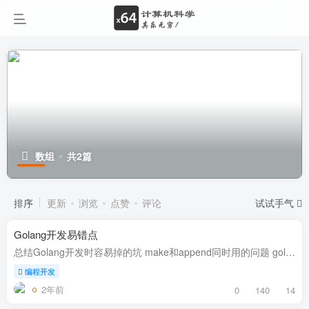
数组
共2篇
排序
更新
浏览
点赞
评论
试试手气
Golang开发易错点
总结Golang开发时容易掉的坑 make和append同时用的问题 golang支持切片，可以append追加元素，十分方便。 make是用于初始化切片的函数，但如果对其没有理解清楚，就容易出错。 错误示例 这是一...
编程开发
2年前
0
140
14