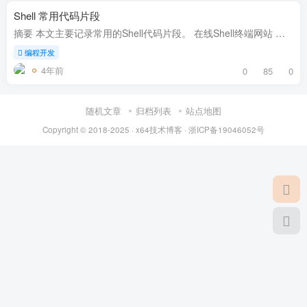
Shell 常用代码片段
摘要 本文主要记录常用的Shell代码片段。 在线Shell终端网站 链接 分析 中文输出乱码问题 很多使用中文输出的程序，在shell中，中文可能会出现编码问题。 将字符集设置为中文utf8，这个语句可以...
编程开发
4年前
0
85
0
随机文章
归档列表
站点地图
Copyright ©
2018-2025
·
x64技术博客
·
浙ICP备19046052号