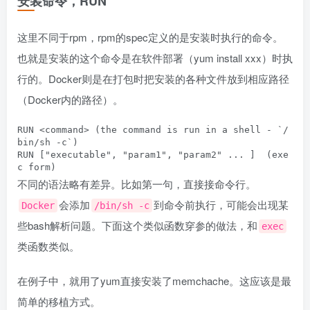
安装命令，RUN
这里不同于rpm，rpm的spec定义的是安装时执行的命令。
也就是安装的这个命令是在软件部署（yum install xxx）时执
行的。Docker则是在打包时把安装的各种文件放到相应路径
（Docker内的路径）。
RUN <command> (the command is run in a shell - `/
bin/sh -c`)

RUN ["executable", "param1", "param2" ... ]  (exe
不同的语法略有差异。比如第一句，直接接命令行。
会添加
到命令前执行，可能会出现某
Docker
/bin/sh -c
些bash解析问题。下面这个类似函数穿参的做法，和
exec
类函数类似。
在例子中，就用了yum直接安装了memchache。这应该是最
简单的移植方式。