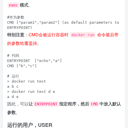
模式
。
exec
#作为参数

CMD ["param1","param2"] (as default parameters to 
特别注意
：
CMD会被运行容器时
命令最后带
docker run
的参数给覆盖掉
。
# 代码

ENTRYPOINT  ["echo","a"]

CMD ["b","c"]

# 运行

> docker run test

a b c

> docker run test d e

因此，可以
让
指定程序，然后
中放入默认
ENTRYPOINT
CMD
参数
。
运行的用户，USER