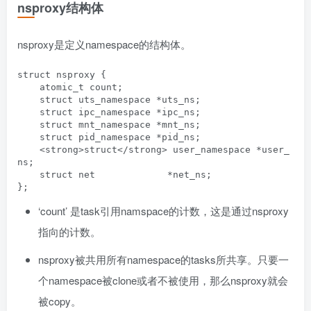
nsproxy结构体
nsproxy是定义namespace的结构体。
struct nsproxy {

    atomic_t count;

    struct uts_namespace *uts_ns;

    struct ipc_namespace *ipc_ns;

    struct mnt_namespace *mnt_ns;

    struct pid_namespace *pid_ns;

    <strong>struct</strong> user_namespace *user_
ns;

    struct net             *net_ns;

‘count’ 是task引用namspace的计数，这是通过nsproxy
指向的计数。
nsproxy被共用所有namespace的tasks所共享。只要一
个namespace被clone或者不被使用，那么nsproxy就会
被copy。