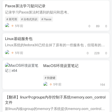
Paxos算法学习疑问记录
记录学习Paxos算法时遇到的疑问和思考。
# 高可用
# 分布式共识
# Paxos
5年前
0
89
0
Linux基础服务包
Linux系统的fedora30已经去掉了原有的一些服务包，但现有的很多脚本依然依赖着。所以还是需要安装。 service命令 这是Sysinit中管理服务的工具，脚本式的服务管理，在新系统中被systemctl替代。...
5年前
0
228
0
MacOS环境设置笔记
# 快捷键
5年前
164
【翻译】linux中cgroups内存控制子系统memory.oom_control
文件
新linux内核cgroup的memory子系统提供memory.oom_control来开关cgroup中oom killer，并且提供了消息接口。