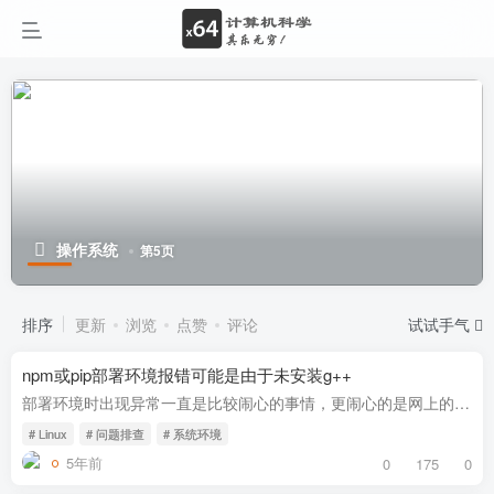
操作系统
第5页
排序
更新
浏览
点赞
评论
试试手气
npm或pip部署环境报错可能是由于未安装g++
部署环境时出现异常一直是比较闹心的事情，更闹心的是网上的解决办法不生效。 现象 npm的报错 安装npm的环境 安装命令 npm install 报错信息 make: g++: 没有那个文件或目录 ### 省略的信息 gyp...
# Linux
# 问题排查
# 系统环境
5年前
0
175
0